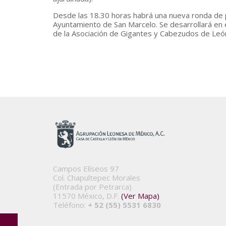
Desde las 18.30 horas habrá una nueva ronda de p
Ayuntamiento de San Marcelo. Se desarrollará en el
de la Asociación de Gigantes y Cabezudos de León 
Campos Elíseos 97
Col. Chapultepec Morales
(Entrada por Petrarca)
11570 México, D.F.
(Ver Mapa)
Teléfono:
+ 52 (55) 5531 6830