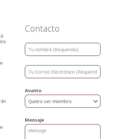
Contacto
tá
los
de
Asunto
rán
Mensaje
de