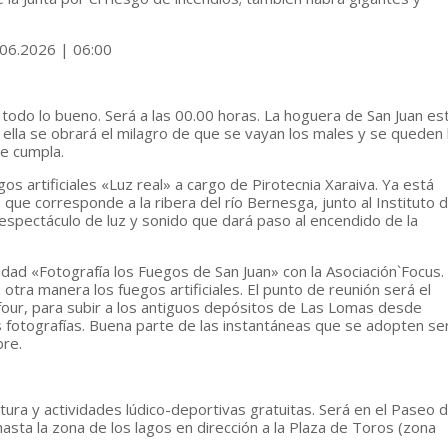
06.2026 | 06:00
 todo lo bueno. Será a las 00.00 horas. La hoguera de San Juan es
ella se obrará el milagro de que se vayan los males y se queden 
se cumpla.
s artificiales «Luz real» a cargo de Pirotecnia Xaraiva. Ya está
ue corresponde a la ribera del río Bernesga, junto al Instituto 
spectáculo de luz y sonido que dará paso al encendido de la
dad «Fotografía los Fuegos de San Juan» con la Asociación`Focus.
otra manera los fuegos artificiales. El punto de reunión será el
efour, para subir a los antiguos depósitos de Las Lomas desde
s fotografías. Buena parte de las instantáneas que se adopten se
re.
ura y actividades lúdico-deportivas gratuitas. Será en el Paseo 
asta la zona de los lagos en dirección a la Plaza de Toros (zona