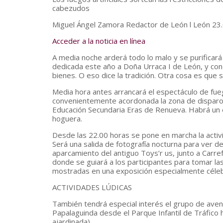
cabezudos
Miguel Ángel Zamora
Redactor de León l
León 23.
Acceder a la noticia en línea
A media noche arderá todo lo malo y se purificará
dedicada este año a Doña Urraca I de León, y con 
bienes. O eso dice la tradición. Otra cosa es que 
Media hora antes arrancará el espectáculo de fuego
convenientemente acordonada la zona de disparo q
Educación Secundaria Eras de Renueva. Habrá un e
hoguera.
Desde las 22.00 horas se pone en marcha la activi
Será una salida de fotografía nocturna para ver de 
aparcamiento del antiguo Toys’r us, junto a Carr
donde se guiará a los participantes para tomar la
mostradas en una exposición especialmente céleb
ACTIVIDADES LÚDICAS
También tendrá especial interés el grupo de avent
Papalaguinda desde el Parque Infantil de Tráfico h
ajardinada).