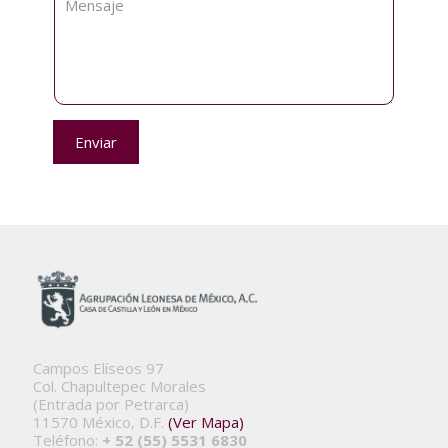
Enviar
Campos Elíseos 97
Col. Chapultepec Morales
(Entrada por Petrarca)
11570 México, D.F.
(Ver Mapa)
Teléfono:
+ 52 (55) 5531 6830